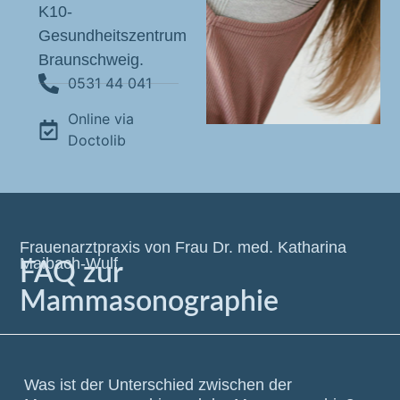
K10-
Gesundheitszentrum
Braunschweig.
0531 44 041
Online via
Doctolib
Frauenarztpraxis von Frau Dr. med. Katharina
Maibach-Wulf
FAQ zur
Mammasonographie
Was ist der Unterschied zwischen der